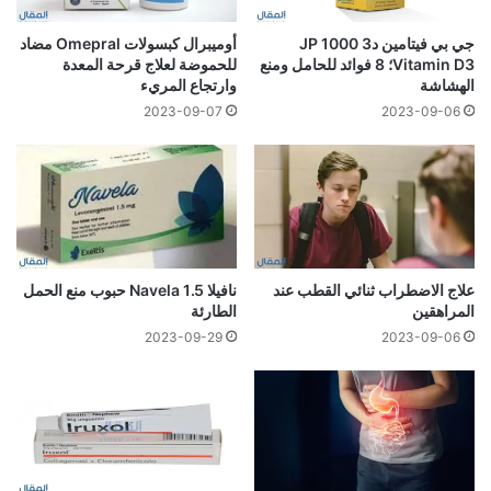
جي بي فيتامين د3 1000 JP
أوميبرال كبسولات Omepral مضاد
Vitamin D3؛ 8 فوائد للحامل ومنع
للحموضة لعلاج قرحة المعدة
الهشاشة
وارتجاع المريء
2023-09-07
2023-09-06
علاج الاضطراب ثنائي القطب عند
نافيلا 1.5 Navela حبوب منع الحمل
المراهقين
الطارئة
2023-09-29
2023-09-06