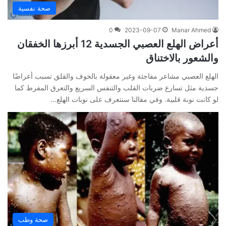
صحة نفسية
0
2023-09-07
Manar Ahmed
أعراض الهلع العصبي الجسدية 12 أبرزها الخفقان
والشعور بالاختناق
الهلع العصبي مشاعر مفاجئة وغير معقولة بالخوف والقلق تسبب أعراضًا
جسدية مثل تسارع ضربات القلب والتنفس السريع والتعرق المفرط كما
لو كانت نوبة قلبية. وفي مقالنا سنتعرف على نوبات الهلع…
صحة وطب