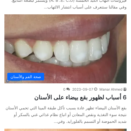
فيروسات التهاب الكبد الخمسة (A، B ،E، C،D) ويستمر لبضعة أسابيع.
وفي مقالنا سنتعرف على أسباب انتشار الالتهاب…
صحة الفم والأسنان
0
2023-09-07
Manar Ahmed
6 أسباب لظهور بقع بيضاء على الأسنان
بقع الأسنان البيضاء تظهر عادة بسبب تآكل طبقة المينا التي تحمي الأسنان
نتيجة سوء التغذية ونقص المعادن أو اتباع نظام غذائي غني بالسكر أو
شديد الحموضة أو التسمم بالفلورايد. وفي…