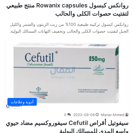
روانكس كبسول Rowanix capsules منتج طبيعي
لتفتيت حصوات الكلى والحالب
روانكس كبسول تركيبة طبيعية 100% من زيت الزيتون والشمر واكليل
الجبل لتفتيت حصوات الكلى والحالب وتخفيف التهابات المسالك البولية.
أدوية وعلاجات
0
2023-09-06
Manar Ahmed
سيفوتيل أقراص Cefutil سيفوروكسيم مضاد حيوي
واسع المدى للمسالك البولية