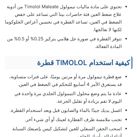
تحتوي على مادة ماليات تيمولول Timolol Maleate من أدوية
علاج ضغط العين فئة حاصرات بيتا التي تساعد على خفض
الضغط في العين، تساعد القطرة في تحسين أعراض الجلوكوما
لكنها لا تعالجها.
تتوفر القطرة في صورة جل هلامي بتركيز 0.25% أو 0.5% من
المادة الفعالة.
كيفية استخدام TIMOLOL قطرة
ضع قطرة تيمولول مرة أو مرتين يوميًا، على فترات متساوية،
قد يستغرق الأمر 4 أسابيع للتحكم في الضغط في العين.
عادة ما يتم وضع محلول التيمولول الجلدي مرة واحدة في
اليوم.لا تقم بزيادة أو تقليل الجرعة.
اغسل يديك جيدًا بالماء والصابون قبل وبعد استخدام القطرة.
تجنب ملامسة طرف القطارة لعينك أو أي شيء آخر.
اسحب الجفن السفلي للعين لتشكيل كيس بإصبعك السبابة
أثناء إمالة رأسك للخلف.