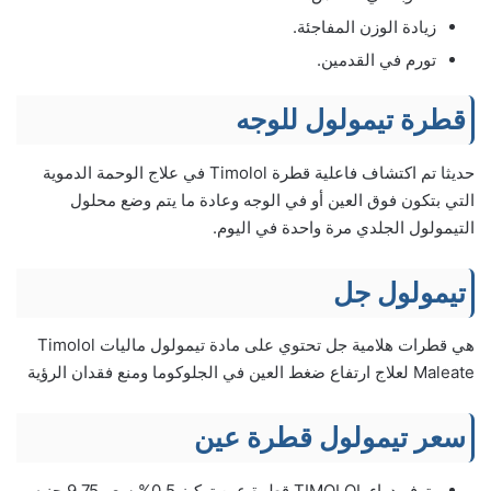
زيادة الوزن المفاجئة.
تورم في القدمين.
قطرة تيمولول للوجه
حديثا تم اكتشاف فاعلية قطرة Timolol في علاج الوحمة الدموية
التي بتكون فوق العين أو في الوجه وعادة ما يتم وضع محلول
التيمولول الجلدي مرة واحدة في اليوم.
تيمولول جل
هي قطرات هلامية جل تحتوي على مادة تيمولول ماليات Timolol
Maleate لعلاج ارتفاع ضغط العين في الجلوكوما ومنع فقدان الرؤية
سعر تيمولول قطرة عين
يتوفر دواء TIMOLOL قطرة عين تركيز 0.5% سعر 9.75 جنيه