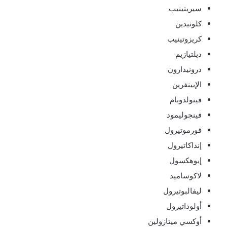
سيريتينيب
كلونيدين
كريزوتينيب
ديلتيازيم
درونيدارون
الإبينفرين
فينولدوبام
فينجوليمود
فورموتيرول
إنداكاتيرول
إيوهكسول
لاكوساميد
ليفالبوتيرول
أولوداتيرول
أوكسي ميتازولين