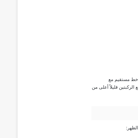
 خط مستقيم مع
ركبتين قليلاً أعلى من
لظهر: