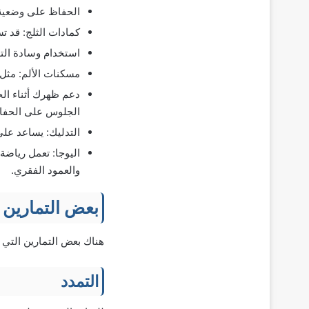
الحفاظ على وضعية 
كمادات الثلج: قد ت
استخدام وسادة التد
مسكنات الألم: مثل، مضادات الالته
دعم ظهرك أثناء ال
الجلوس على الحفاظ
التدليك: يساعد عل
اليوجا: تعمل رياض
والعمود الفقري.
بعض التمارين 
هناك بعض التمارين التي
التمدد