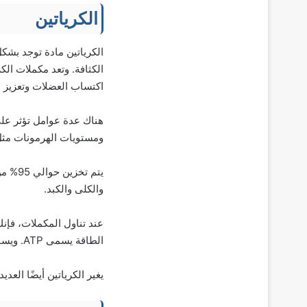
الكرياتين
الكرياتين مادة توجد بشكل
الكثافة. وتعد مكملات الك
اكتساب العضلات وتعزيز ا
هناك عدة عوامل تؤثر على
ومستويات الهرمونات مثل ال
والكلى والكبد.
عند تناول المكملات، فإ
الطاقة يسمى ATP. ويساعد زيادة ATP إلى تحسين الأداء أثناء ممارسة الرياضة.
يغير الكرياتين أيضًا العد