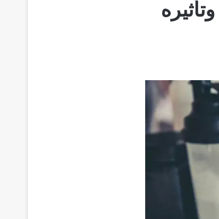
تأثيره