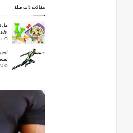
مقالات ذات صلة
هل ت
الأط
01
لصحة
24