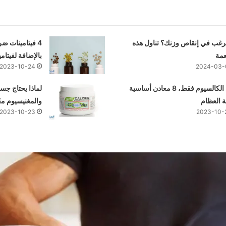
رغب في إنقاص وزنك؟ تناول هذه
4 فيتامينات ض
عمة
بالإضافة لفيتامي
2023-10-24
2024-03-
ليس الكالسيوم فقط، 8 معادن أساسية
لماذا يحتاج جس
 العظام
والمغنيسيوم معً
2023-10-23
2023-10-