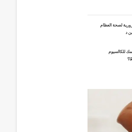
رورية لصحة العظام
ن د
مك للكالسيوم
ا؟