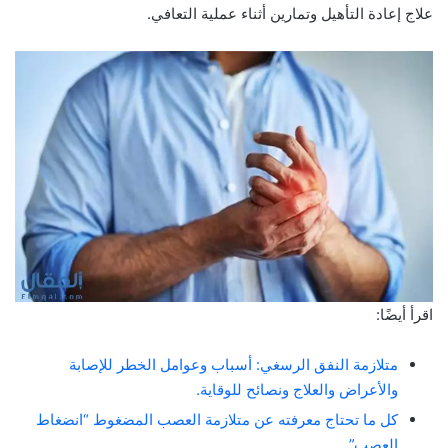
علاج إعادة التأهيل وتمارين أثناء عملية التعافي.
اقرأ أيضًا:
متلازمة النفق الرسغي: أسباب وعوامل الخطر للإصابة
والأعراض والعلاج ونصائح للوقاية.
كل ما تحتاج معرفته عن متلازمة العصب المضغوط “انضغاط
العصب”.