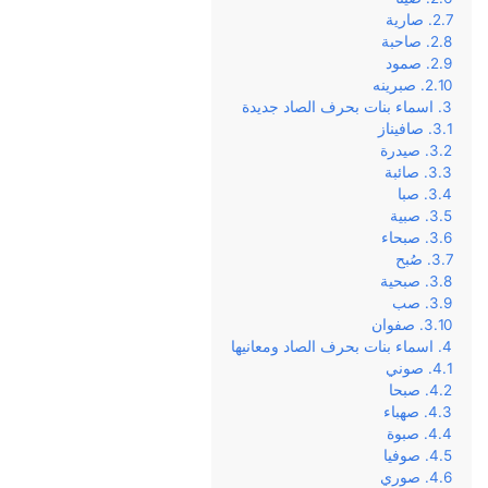
صارية
صاحبة
صمود
صبرينه
اسماء بنات بحرف الصاد جديدة
صافيناز
صيدرة
صائبة
صبا
صبية
صبحاء
صُبح
صبحية
صب
صفوان
اسماء بنات بحرف الصاد ومعانيها
صوني
صبحا
صهباء
صبوة
صوفيا
صوري