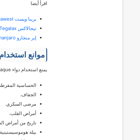
اقرأ أيضا
بريبا ويست Prepawest أكياس لعلاج الإمساك وتنظير القولون
تيجالاكس Tegalax حقن شرجية ملينة لعلاج الإمساك
إبر منجارو manjaro حقن تيرزيباتيد لعلاج السكر والسمنة
موانع استخدام
يمنع استخدام دواء omnipaque حقن صبغة في الحالات التالية:
الحساسية المفرطة ت
الجفاف.
مرضى السكري.
أمراض القلب.
تاريخ من أمراض الد
بيلة هوموسيستينية.