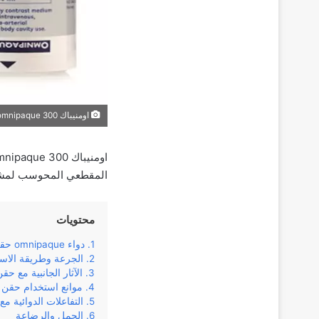
اومنيباك 300 omnipaque حقن صبغة الأشعة المقطعية والرنين
المقطعي المحوسب لمشاكل
محتويات
دواء omnipaque حقن صبغة
الجرعة وطريقة الاس
الآثار الجانبية مع ح
موانع استخدام حقن ا
التفاعلات الدوائية م
الحمل والرضاعة