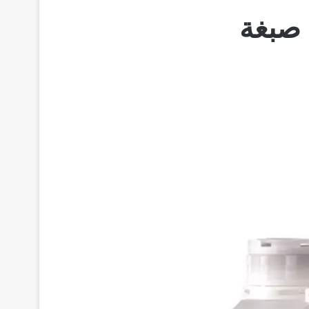
omnipaq حقن صبغة