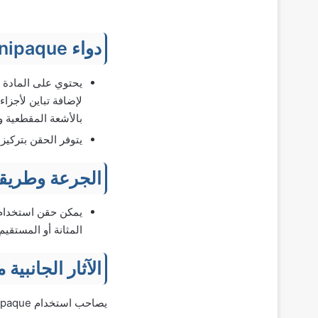
دواء omnipaque حقن صبغة
لإضافة تباين لأجزا
بالأشعة المقطعية 
يتوفر الحقن بتركيز 300، 350، 240 مجم من المادة الفعالة
الجرعة وطريقة
المثانة أو المستقيم.
الآثار الجانبي
يصاحب استخدام omnipaque حقن صبغة بعض الآثار الجانبية الشائعة، مثل: