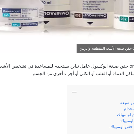
اومنيباك 300 omnipaque حقن صبغة ايوكسول عامل تباين يستخدم للمساعدة في تشخيص الأ
 الدماغ أو القلب أو الكلى أو أجزاء أخرى من الجسم.
تخدام
قن اومنيباك
ومنيباك
ع حقن اومنيباك