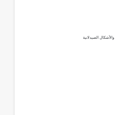
omn حقن صبغة؛ تركيبته‌ ‌الدوائية‌ والأشكال الصيدلانية