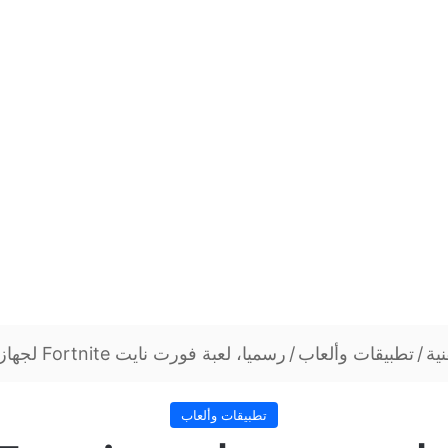
نية
/
تطبيقات وألعاب
/
رسميا، لعبة فورت نايت Fortnite لجهاز نينتندو سويتش
تطبيقات وألعاب