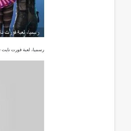
رسميا، لعبة فورت نايت Fortnite قادمة لجهاز نينتندو سويتش. يمكن تنزيلها الآن بشكل مجاني.