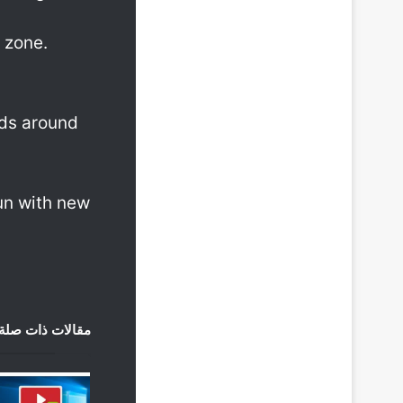
 zone.
ds around
un with new
مقالات ذات صلة