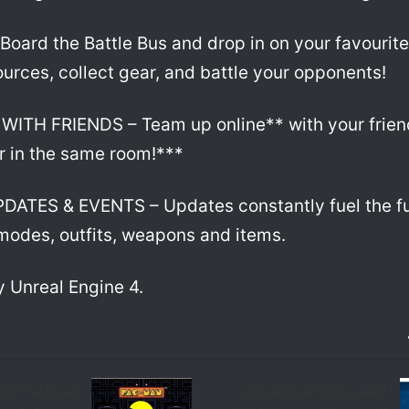
oard the Battle Bus and drop in on your favourite
urces, collect gear, and battle your opponents!
ITH FRIENDS – Team up online** with your frien
r in the same room!***
ATES & EVENTS – Updates constantly fuel the f
odes, outfits, weapons and items.
 Unreal Engine 4.
أفضل برنامج تنزيل فيديوهات