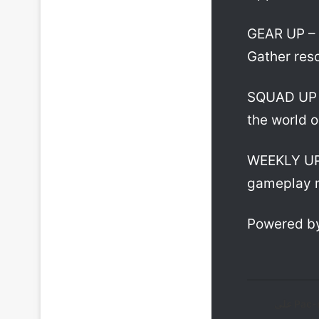
GEAR UP – B
Gather reso
SQUAD UP W
the world o
WEEKLY UPD
gameplay m
Powered by
شرح لعبة Pac-man على