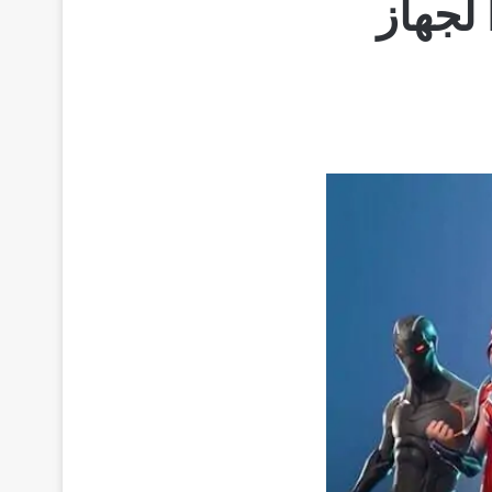
رسميا، لعبة فورت نايت Fortnite لجهاز