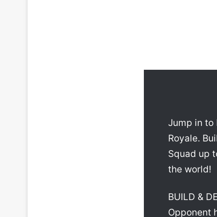
Jump in to 
Royale. Bui
Squad up t
the world!
BUILD & DE
Opponent hi