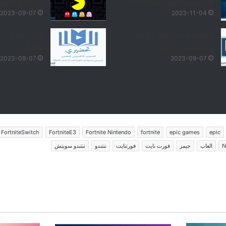
للأندرويد والآيفون مجاناً 2023
Google بالتفصيل
2023-09-07
2023-11-04
لا تفوت فرص العمل والتسويق
كل ما يتعلق بإ
على تطبيق مرجان
للجوال
2023-09-07
2023-09-07
FortniteSwitch
FortniteE3
Fortnite Nintendo
fortnite
epic games
epic
N
العاب
جيمز
فورت نايت
فورتنايت
ننتندو
ننتندو سويتش