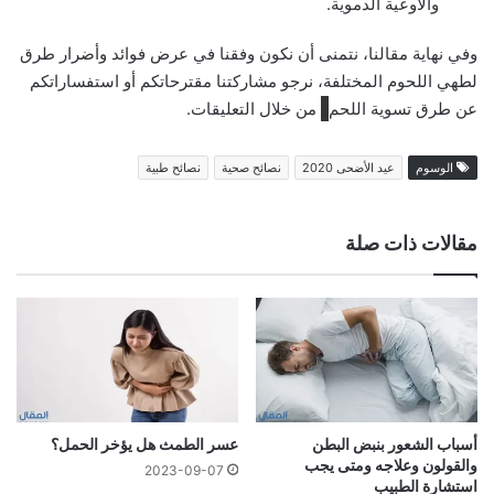
والأوعية الدموية.
وفي نهاية مقالنا، نتمنى أن نكون وفقنا في عرض فوائد وأضرار طرق
لطهي اللحوم المختلفة، نرجو مشاركتنا مقترحاتكم أو استفساراتكم
عن طرق تسوية اللحم
من خلال التعليقات.
الوسوم
عيد الأضحى 2020
نصائح صحية
نصائح طبية
مقالات ذات صلة
أسباب الشعور بنبض البطن
عسر الطمث هل يؤخر الحمل؟
والقولون وعلاجه ومتى يجب
2023-09-07
استشارة الطبيب