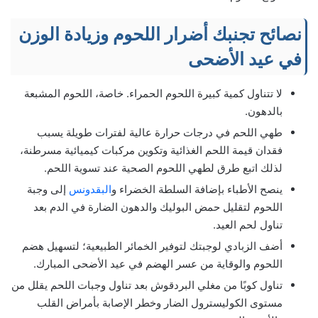
نصائح تجنبك أضرار اللحوم وزيادة الوزن
في عيد الأضحى
لا تتناول كمية كبيرة اللحوم الحمراء. خاصة، اللحوم المشبعة
بالدهون.
طهي اللحم في درجات حرارة عالية لفترات طويلة يسبب
فقدان قيمة اللحم الغذائية وتكوين مركبات كيميائية مسرطنة،
لذلك اتبع طرق لطهي اللحوم الصحية عند تسوية اللحم.
ينصح الأطباء بإضافة السلطة الخضراء و
البقدونس
إلى وجبة
اللحوم لتقليل حمض البوليك والدهون الضارة في الدم بعد
تناول لحم العيد.
أضف الزبادي لوجبتك لتوفير الخمائر الطبيعية؛ لتسهيل هضم
اللحوم والوقاية من عسر الهضم في عيد الأضحى المبارك.
تناول كوبًا من مغلي البردقوش بعد تناول وجبات اللحم يقلل من
مستوى الكوليسترول الضار وخطر الإصابة بأمراض القلب