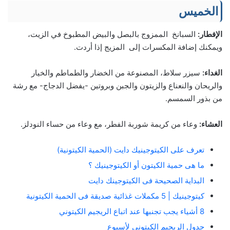
الخميس
الإفطار:
السبانخ الممزوج بالبصل والبيض المطبوخ في الزيت،
ويمكنك إضافة المكسرات إلى المزيج إذا أردت.
الغداء:
سيزر سلاط، المصنوعة من الخضار والطماطم والخيار
والريحان والنعناع والزيتون والجبن وبروتين -يفضل الدجاج- مع رشة
من بذور السمسم.
العشاء:
وعاء من كريمة شوربة الفطر، مع وعاء من حساء النودلز.
تعرف على الكيتوجينيك دايت (الحمية الكيتونية)
ما هى حمية الكيتون أو الكيتوجينيك ؟
البداية الصحيحة فى الكيتوجينك دايت
كيتوجينيك | 5 مكملات غذائية صديقة فى الحمية الكيتونية
8 أشياء يجب تجنبها عند اتباع الريجيم الكيتوني
جدول الريجيم الكيتوني لأسبوع