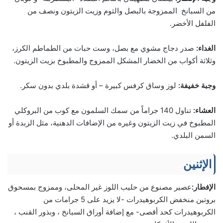
من السبانخ الممزوجة بالبصل والثوم وزيت الزيتون ونصف من
الفلفل الأخضر.
الغداء:
صدر دجاج مشوي مع بصل، وست حبات من الطماطم الكرز،
وثلاثة أكواب من الخضار المشكل الممزوج والمطبوخ بزيت الزيتون.
وجبة خفيفة:
لوز وساق كرفس كبيرة – أو قشدة بلدي بدون سكر.
العشاء:
تناول 140 جراماً من سمك السلمون مع كوب من البروكلي
المطبوخ في زيت الزيتون وغيره من الإضافات الدهنية، مثل الزبدة أو
السمن البلدي.
الإثنين
الإفطار:
عصير مصنوع من حليب اللوز غير المحلى، وممزوج بمسحوق
بروتين منخفض الكربوهيدرات -لا يزيد على 5 جرامات من
الكربوهيدرات كحد أقصى- مع إضافة أوراق السبانخ ، وبذور القنب ،