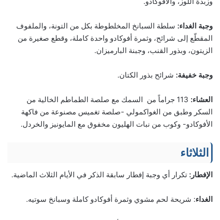
وزبدة اللوز، والأفوكادو.
وجبة الغداء:
سلطة السبانخ المخلطوطة بكل من التونة، والملفوف
المقطّع إلى شرائح، وثمرة أفوكادو واحدة كاملة، وقطع صغيرة من
الزيتون، وبذور القنب، وجبنة البارميزان.
وجبة خفيفة:
شرائح بذور الكتان.
العشاء:
113 جراماً من السمك مع صلصة الطماطم الخالية من
السكر وطبق من الغواكمولي -صلصة تغميس مصنوعة من فاكهة
الأفوكادو- وكوب من نبات الهليون مخفوق مع المايونيز والخردل.
الثلاثاء
الإفطار:
تكرار أي وجبة إفطار سابقة الذكر في الأيام الثلاث الماضية.
الغداء
: شريحة لحم مشوي وثمرة أفوكادو كاملة وسبانخ سوتيه.