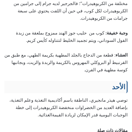
مختلفة من الكربوهيدرات”؛ فالجرجير لديه جرام إلى جرامين من
الكربوهيدرات لكل كوب، في حين أن اللفت يحتوي على سبعة
جرامات من الكربوهيدرات.
وجبة خفيفة:
كوب من حليب جوز الهند ممزوج بملعقة من زبدة
الفول السوداني، ويتم تجميد الخليط لتتناوله كأيس كريم.
العشاء
: قطعة من الدجاج بالجلد المطهية بكريمة الطهي، مع طبق من
القرنبيط أو البروكلي المهروس بالكريمة والزبدة والزيت، وبجانبها
كوسة مطهية في الفرن.
الأحد
توصي هيذر مانجيري، الناطقة باسم أكاديمية التغذية وعلم التغذية،
بإضافة العديد من الخضراوات منخفضة الكربوهيدرات إلى خطة
الوجبات اليومية قدر الإمكان لزيادة القيمةالغذائية.
مقالات ذات صلة