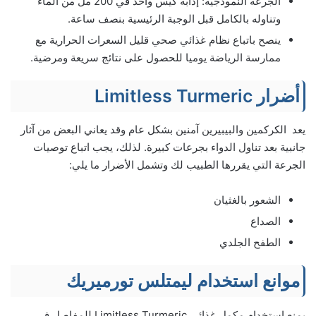
الجرعة النموذجية: إذابة كيس واحد في 200 مل من الماء
وتناوله بالكامل قبل الوجبة الرئيسية بنصف ساعة.
ينصح باتباع نظام غذائي صحي قليل السعرات الحرارية مع
ممارسة الرياضة يوميا للحصول على نتائج سريعة ومرضية.
أضرار Limitless Turmeric
يعد الكركمين والبيبيرين آمنين بشكل عام وقد يعاني البعض من آثار
جانبية بعد تناول الدواء بجرعات كبيرة. لذلك، يجب اتباع توصيات
الجرعة التي يقررها الطبيب لك وتشمل الأضرار ما يلي:
الشعور بالغثيان
الصداع
الطفح الجلدي
موانع استخدام ليمتلس تورميريك
يمنع استخدام مكمل غذائي Limitless Turmeric للمفاصل في