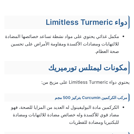
دواء Limitless Turmeric
مكمل غذائي يحتوي على مواد نشطة تساعد خصائصها المضادة
للالتهابات ومضادات الأكسدة ومقاومة الأمراض على تحسين
صحة العظام.
مكونات ليمتلس تورميريك
يحتوي دواء Limitless Turmeric على مزيج من:
مركب الكركمين Curcumin بتركيز 500 مجم
الكركمين مادة البوليفينول له العديد من المزايا للصحة، فهو
مضاد قوي للأكسدة وله خصائص مضادة للالتهابات ومضادة
للبكتيريا ومضادة للفطريات