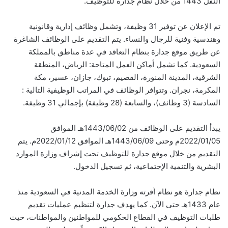
النقل 1443 من خلال نظام جدارة للتوظيف.
تم الإعلان عن توفير 31 وظيفة، وتشمل وظائف إدارية وقانونية
وهندسية وفنية للرجال والنساء. يتم التقديم على الوظائف الشاغرة
عن طريق موقع جدارة بنظام التعاقد في عدة مناطق بالمملكة
السعودية. كما تشمل أماكن العمل المتاحة: الرياض، المنطقة
الشرقية، المدينة المنورة، القصيم، تبوك، جازان، عسير، مكة
المكرمة، نجران. وتتوافر الوظائف في المراتب الوظيفية التالية :
السادسة (3 وظائف)، والسابعة (28 وظيفة) بإجمالي 31 وظيفة.
يبدأ التقديم على الوظائف من 1443/06/02هـ الموافق
2022/01/05م وحتى 1443/06/09هـ الموافق 2022/01/12م. يتم
التقديم من خلال موقع جدارة للتوظيف تحت إشراف وزارة الموارد
البشرية والتنمية الإجتماعية، ثم تسجيل الدخول.
نظام جدارة هو نظام أقرته وزارة الخدمة المدنية في السعودية منذ
عام 1433هـ حتى الآن. كما يهدف جدارة لتنظيم عمليات تقديم
طلبات التوظيف في القطاع الحكومي للمواطنين والمواطنات، حيث