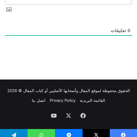
0
تعليقات
الحقوق محفوظة لموقع
المقال
وأصحابها الأصليين أو كتاب المقال © 2026
القائمة البريدية
Privacy Policy
اتصل بنا
فيسبوك
‫X
‫YouTube