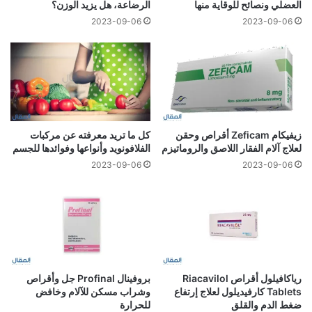
العضلي ونصائح للوقاية منها
الرضاعة، هل يزيد الوزن؟
2023-09-06
2023-09-06
زيفيكام Zeficam أقراص وحقن
كل ما تريد معرفته عن مركبات
لعلاج آلام الفقار اللاصق والروماتيزم
الفلافونويد وأنواعها وفوائدها للجسم
2023-09-06
2023-09-06
رياكافيلول أقراص Riacavilol
بروفينال Profinal جل وأقراص
Tablets كارفيديلول لعلاج إرتفاع
وشراب مسكن للآلام وخافض
ضغط الدم والقلق
للحرارة