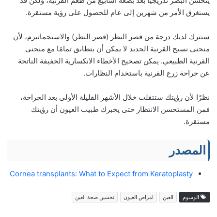
يتحسن البصر تدريجيًا بعد بضعة أسابيع من طعم القرنية، ولكن قد
يستغرق الأمر من شهرين إلى عام للحصول على رؤية مستقرة.
ستترك لديك درجة من قصر النظر (قصر النظر) والاستجماتيزم، لأن
منحنى نسيج القرنية الجديد لا يمكن أن يتطابق تمامًا مع منحنى
القرنية الطبيعي. يمكن تصحيح الأخطاء الانكسارية الخفيفة الناتجة
عن جراحة زرع القرنية باستخدام النظارات.
نظرًا لأن رؤيتك ستتقلب خلال الأشهر القليلة الأولى بعد الجراحة،
فمن المستحسن الانتظار حتى يخبرك طبيب العيون أن رؤيتك
مستقرة.
المصدر
Cornea transplants: What to Expect from Keratoplasty
الوسوم
العين
امراض العيون
تحسين صحة العين