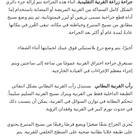
جراحة زراعة القرنية التقليدية.
أثناء هذه الجراحة تتم إزالة جزء دائري
الشكل كامل السماكة من القرنية المريضة أو المصابة باستخدام إما
أداة قطع جراحية تسمى تريفين أو ليزر فيمتوثانية. ثم يتم وضع نسيج
مطابق من نسيج المتبرع وخياطته في مكانه. تبقى الغُرز في مكانها
عادةً لمدة عام أو أكثر بعد الجراحة.
أخيرًا، يتم وضع درع بلاستيكي فوق عينك لحمايتها أثناء الشفاء.
تستغرق جراحة اختراق القرنية عمومًا من ساعة إلى ساعتين ويتم
إجراء معظم الإجراءات في العيادة الخارجية.
رأب القرنية البطاني
. يستبدل رأب القرنية البطاني بشكل انتقائي
الطبقة الداخلية فقط من القرنية ويترك نسيج القرنية السليم سليماً.
تتحكم البطانة في توازن السوائل في القرنية، يمكن أن يتسبب ذلك
في حدوث تورم كبير في القرنية وفقدان الرؤية.
يُجري الجراح شقًا صغيرًا ويضع قرصًا رقيقًا من نسيج المتبرع يحتوي
على طبقة خلايا بطانية صحية على السطح الخلفي للقرنية. يتم