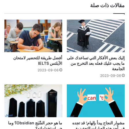
مقالات ذات صلة
إليك بعض الأفكار التي تساعدك على
أفضل طريقة للتحضير لامتحان
ما يجب عليك فعله بعد التخرج من
الأيلتس IELTS
الجامعة
2023-09-06
2023-09-06
مشوار النجاح يبدأ بإلهام؛ قد تجده
ما هو حجر السَّبَج Obsidian؟ وما
في أحد هذه العبارات التحفيزية
هي استخداماته؟