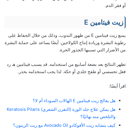
أو فقر الدم.
زيت فيتامين E
يمنع زيت فيتامين E من ظهور الندوب، وذلك من خلال الحفاظ على
رطوبة البشرة وزيادة إنتاج الكولاجين. أيضًا يساعد على حماية البشرة
من الأضرار التي تسببها الجذور الحرة.
تظهر النتائج بعد بضعة أسابيع من استخدامه. قد يسبب فيتامين هـ رد
فعل تحسسي أو طفح جلدي أو حكة. لذا يجب استخدامه بحذر.
اقرأ أيضًا:
هل يعالج زيت فيتامين E الهالات السوداء أم لا؟
هل يمكن علاج جلد الوزة (التقرن الشعري) Keratosis Pilaris
والتلخص منه نهائيًا؟
كيف يتشابه زيت الأفوكادو Avocado Oil مع زيت الزيتون؟