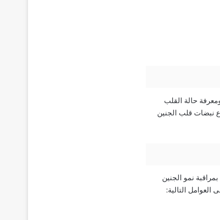
عرفة حالة القلب
وع 12 من الحمل للتأكد من سماع نبضات قلب الجنين
مراقبة نمو الجنين
 العوامل التالية: