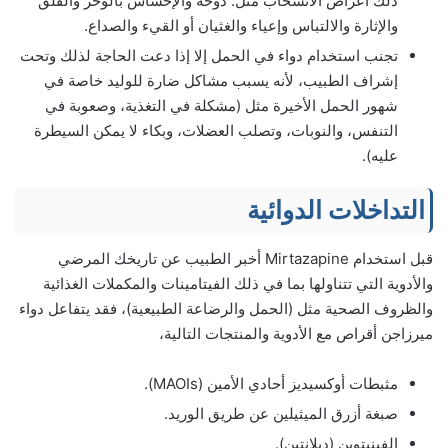
ذلك أعراض الانسحاب مثل: دوخة والإحساس بالوخز والقلق
والإثارة والالتباس وإعياء والغثيان أو القيء والصداع.
تجنب استخدام دواء في الحمل إلا إذا دعت الحاجة لذلك وتحت
إشراف الطبيب، لأنه يسبب مشاكل ضارة للوليد خاصة في
شهور الحمل الأخيرة مثل (مشكلة في التغذية، وصعوبة في
التنفس، والنوبات، وتصلب العضلات، وبكاء لا يمكن السيطرة
عليه).
التداخلات الدوائية
قبل استخدام Mirtazapine أخبر الطبيب عن تاريخك المرضي
والأدوية التي تتناولها بما في ذلك الفيتامينات والمكملات الغذائية
والظروف الصحية مثل (الحمل والرضاعة الطبيعية)، فقد يتفاعل دواء
ميرزاجن أقراص مع الأدوية والمنتجات التالية،
مثبطات أوكسيديز أحادي الأمين (MAOIs).
صبغة أزرق الميثيلين عن طريق الوريد.
الفينيتوين (ديلانتين).