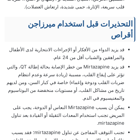
قلب سريعة، الإثارة، حمى شديدة، ارتعاش العضلات).
التحذيرات قبل استخدام ميرزاجن
أقراص
قد يزيد الدواء من الأفكار أو الإجراءات الانتحارية لدى الأطفال
والمراهقين والشباب أقل من 24 عام.
قد يزيد Mirtazapine من خطر الإصابة بحالة إطالة QT، والتي
تؤثر على إيقاع القلب، مسببة (زيادة سرعة وعدم انتظام
ضربات القلب ودوخة وإغماء) خاصة في كبار السن، ومن لديهم
تاريخ من مشاكل القلب، أو مستويات منخفضة من البوتاسيوم
والمغنيسيوم في الدم.
يمكن أن يسبب Mirtazapine النعاس أو الدوخة، يجب على
المريض تجنب استخدام المعدات الثقيلة أو القيادة بعد تناول
mirtazapine.
تجنب التوقف المفاجئ عن تناول mirtazapine؛ فقد يسبب