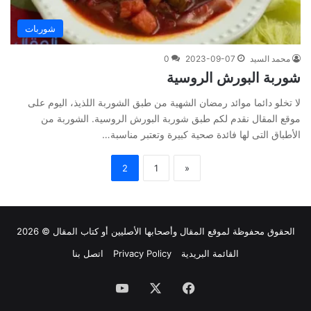
شوربات
محمد السيد
2023-09-07
0
شوربة البورش الروسية
لا تخلو دائما موائد رمضان الشهية من طبق الشوربة اللذيذ، اليوم على
موقع المقال نقدم لكم طبق شوربة البورش الروسية. الشوربة من
الأطباق التى لها فائدة صحية كبيرة وتعتبر مناسبة…
2
1
«
الحقوق محفوظة لموقع
المقال
وأصحابها الأصليين أو كتاب المقال © 2026
القائمة البريدية
Privacy Policy
اتصل بنا
فيسبوك
‫X
‫YouTube