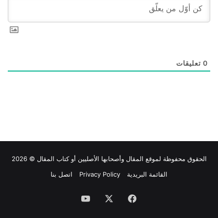
0
تعليقات
الحقوق محفوظة لموقع
المقال
وأصحابها الأصليين أو كتاب المقال © 2026
القائمة البريدية
Privacy Policy
اتصل بنا
فيسبوك
‫X
‫YouTube