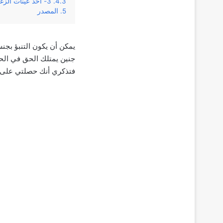
3- أخذ عينات الزغابات المشيمية CVS:
المصدر
يمكن أن يكون التنبؤ بجن
جنين يمتلك الحق في الح
فتذكري أنك حصلتي على م