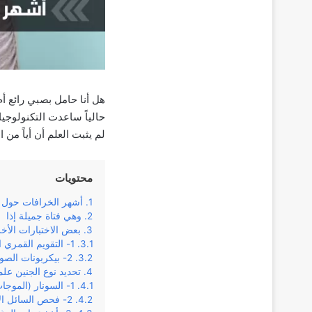
هل أنا حامل بصبي رائع أ
حالياً ساعدت التكنولوجيا
لم يثبت العلم أن أياً م
محتويات
أشهر الخرافات حول 
وهي فتاة جميلة إذا
بعض الاختبارات الأخر
1- التقويم القمري الصيني:
2- بيكربونات الصوديوم:
تحديد نوع الجنين علميا
1- السونار (الموجات فوق الصوتية):
2- فحص السائل الأمنيوسي: