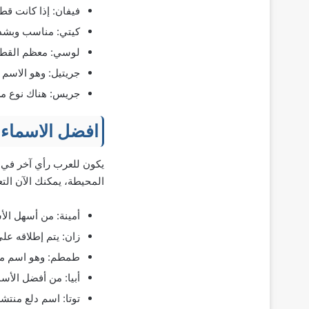
فيفان: إذا كانت قط
كيتي: مناسب وبشدة
لوسي: معظم القطط
جريتيل: وهو الاسم 
جريس: هناك نوع من
افضل الاسماء 
يكون للعرب رأي آخر في ا
المحيطة، يمكنك الآن الت
أمينة: من أسهل الأ
زان: يتم إطلاقه على
طمطم: وهو اسم مم
أبيا: من أفضل الأسم
توتا: اسم دلع منتش