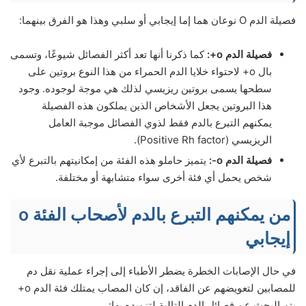
فصيلة الدم O نوعان هما إما إيجابي أو سلبي وهذا هو الفرق بينهما:
فصيلة الدم o+:
كما ذكرنا أنها تعد أكثر الفصائل شيوعًا، وتسمى
بال o+ لاحتواء خلايا الدم الحمراء من هذا النوع بروتين على
سطحها يسمى بروتين ريزيسي لذلك هي موجة لوجوده. وجود
هذا البروتين يجعل الأشخاص الذين يملكون هذه الفصيلة
يمكنهم التبرع بالدم فقط لذوي الفصائل موجبة العامل
الريزيسي (Positive Rh factor).
فصيلة الدم o-:
يتميز حاملو هذه الفئة من إمكانيتهم بالتبرع لأي
شخص يحمل أي فئة أخرى سواء متشابهة أو مختلفة.
من يمكنهم التبرع بالدم لأصحاب الفئة o
إيجابي
في حال الإصابات الخطرة يضطر الأطباء إلى إجراء عملية نقل دم
للمصابين لتعويضهم عن الفاقد، إن كان المصاب يمتلك فئة الدم o+
يتم البحث عن فصائل الدم التالية لتزويده بها: