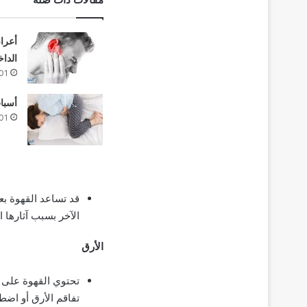
أعراض
الداخ
01
أسباب
01
قد تساعد القهوة بع
الآخر بسبب آثارها 
الأرق
تحتوي القهوة على م
تفاقم الأرق أو اضط