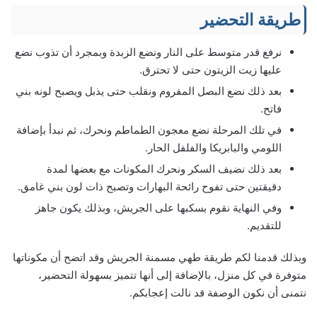
طریقة التحضير
نرفع قدر متوسط على النار ونضع الزبدة وبمجرد أن تذوب نضع
عليها زيت الزيتون حتى لا تحترق.
بعد ذلك نضع البصل المفروم ونقلب حتى يذبل ويصبح لونه بني
فاتح.
في تلك المرحلة نضع معجون الطماطم ونحرك، ثم نبدأ بإضافة
اللومي والبابريكا والفلفل الحار.
بعد ذلك نضيف السكر ونحرك المكونات مع بعضها لمدة
دقيقتين حتى تفوح رائحة البهارات وتصبح ذات لون بني غامق.
وفي النهاية نقوم بسكبها على الجريش، وبذلك يكون جاهز
للتقديم.
وبذلك قدمنا لكم طريقة طهي مسمنة الجریش وقد اتضح أن مكوناتها
متوفرة في كل منزل، بالإضافة إلى أنها تتميز بسهولة التحضير،
نتمنى أن نكون الوصفة قد نالت إعجابكم.