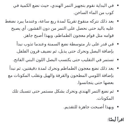
في البداية نقوم بتجهيز التمر الهندي، حيث نضع الكمية في
كوب من الماء الساخن.
بعد ذلك نتركه منقوع تقريبًا لمدة ربع ساعة، وعندما يبرد نضغط
عليه باليد حتى نحصل على التمر من دون القشور، أي يصبح
قوامه مثل قوام معجون الطماطم، وبهذا أصبح جاهز.
في قدر على نار متوسطة نضع السمنة وعندما تذوب نبدأ
بإضافة البصل ونحرك حتى يذبل، ثم نضيف قرون الفلفل.
نستمر في التقليب حتى يكتسب البصل اللون البني الفاتح.
بعد ذلك نضع معجون الطماطم ونحرك لمدة دقيقتين، ثم نبدأ
بإضافة اللومي المطحون والقرفة والهيل ونقلب المكونات مع
بعضها حتى يتجانسوا.
ثم نضع التمر الهندي ونحرك بشكل مستمر حتى تتسبك تلك
المكونات.
وبهذا أصبحت جاهزة للتقديم.
اقرأ أيضًا: