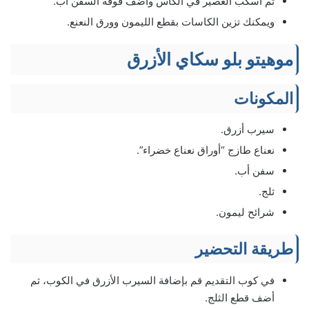
ثم اسكب العصير في الكأس وأضف فوقه السفن أب.
ويمكنك تزين الكاسات بقطع الليمون وورق النعنع.
موهيتو بلو سكاي الأزرق
المكونات
سيرب أزرق.
نعناع طازج “أوراق نعناع خضراء”.
سفن أب.
ثلج.
شرائح ليمون.
طريقة التحضير
في كوب التقديم قم بإضافة السيرب الأزرق في الكوب، ثم
أضف قطع الثلج.