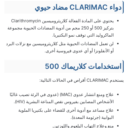
دواء CLARIMAC مضاد حيوي
يحتوي على المادة الفعالة كلاريثروميسين Clarithromycin
بتركيز 500 أو 250 مجم من أدوية المضادات الحيوية مجموعة
الماكروليد التي توقف نمو البكتيريا.
لن تعمل المضادات الحيوية مثل كلاريثروميسين مع نزلات البرد
أو الأنفلونزا أو أي عدوى فيروسية أخرى.
استخدامات كلاريماك 500
يستخدم CLARIMAC أقراص في الحالات التالية:
علاج ومنع انتشار عدوى (MAC) (عدوى في الرئة تصيب غالبًا
الأشخاص المصابين بفيروس نقص المناعة البشرية (HIV).
علاج مساعد مع أدوية أخرى للقضاء على بكتيريا الملوية
البوابية (جرثومة المعدة).
منع وعلاج التهاب البلعوم واللوزتين.