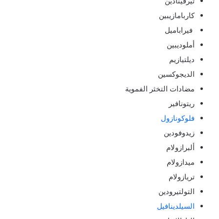
تيرفينادين
كاربامازيبين
فيراباميل
أملوديبين
ديلتيازيم
الديجوكسين
مضادات التخثر الفموية
ريتونافير
فلوكونازول
زيدوفودين
ألبرازولام
ميدازولام
تريازولام
التولتيرودين
السيلدينافيل