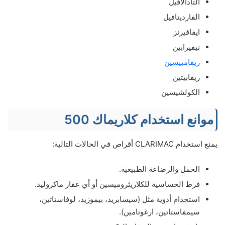
التادالافيل
الفاردينافيل
ايفافيرنز
نيفيرابين
ريفامبيسين
ريفابيتين
الكولشيسين
موانع استخدام كلاريماك 500
يمنع استخدام CLARIMAC أقراص في الحالات التالية:
الحمل والرضاعة الطبيعية.
فرط الحساسية للكلاريثروميسين أو أي عقار ماكروليد.
استخدام أدوية مثل (سيسابريد، بيموزيد، لوفاستاتين،
سيمفاستاتين، ارغوتامين).