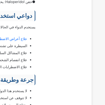
●حقن Haloperidol‌:‌ ‌يحتوي‌ ‌على‌(50 أو 100)‌ ‌مجم‌ ‌من‌ ‌المادة‌ ‌الفعالة‌ هالوبيريدول.‌ ‌
‌دواعي استخدا
يستخدم الدواء في الحالات
علاج أعراض الاضطرا
السيطرة على تشنجا
علاج المشاكل السلو
علاج انفصام الشخص
علاج الاضطرابات ا
جرعة وطريقة ا
لا يستخدم هذا الدو
لا تتوقف عن استخدا
يحتاج المريض لإجرا