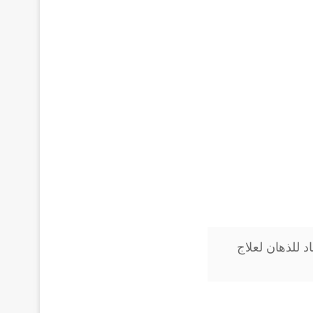
حقن Haloperidol مضاد للذهان لعلاج