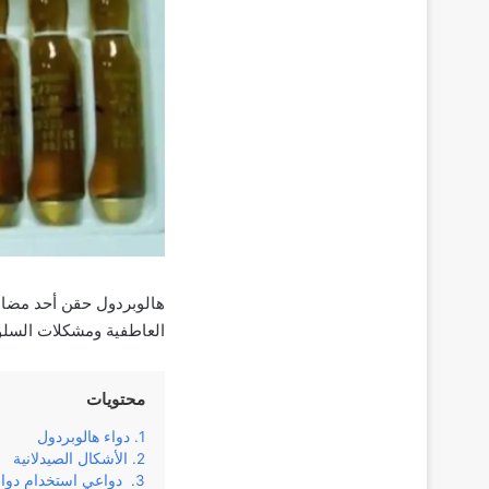
هالوبردول حقن أحد مضادا
العاطفية ومشكلات السلو
محتويات
دواء هالوبردول
الأشكال الصيدلانية
‌دواعي استخدام دواء