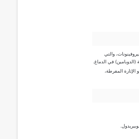
ان من فئة البوتيروفينونات، والتي
الدوبامين) في الدماغ.
 الإثارة المفرطة،