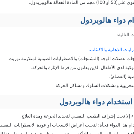
م دواء هالوبردول
 التالية:
بات الذهانية والاكتئاب.
ت عضلات الوجه (التشنجات) والاضطرابات الصوتية لمتلازمة توريت.
كية لدى الأطفال الذين يعانون من فرط الإثارة والحركة.
ية (الفصام).
لتخريبية ومشكلات السلوك ومشاكل الحركة.
ستخدام دواء هالوبردول
اء إلا تحت إشراف الطبيب النفسي لتحديد الجرعة ومدة العلاج.
م هذا الدواء فجأة؛ لتجنب أعراض الانسحاب أو عودة الاضطرابات النفسية
ء فحوصات الدم الدورية للتأكد من عدم وجود ظروف تمنع استخدام هذا الدو