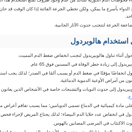
الدواء بأسرع ما يمكن، ولكن تخطي الجرعة الفائتة إذا كان الوقت قد حان لل
حد.
ضاعفة الجرعة لتتجنب حدوث الآثار الجانبية.
 استخدام هالوبردول
ول أثناء تناول هالوبيريدول لتجنب انخفاض ضغط الدم المميت.
ريدول إلى زيادة خطر الوفاة في المسنين فوق 65 عام.
ل انخفاضًا مؤقتًا في ضغط الدم أو يسبب ألمًا في الصدر؛ لذلك يجب است
ون من أمراض الأوعية الدموية الدماغية.
بيريدول إلى حدوث النوبات والتشنجات خاصة في الأشخاص الذين يعانون من
ع
.
على مادة كيميائية في الدماغ تسمى الدوبامين؛ مما يسبب تفاقم أعراض 
ول في انخفاض عدد خلايا الدم البيضاء؛ لذلك يحتاج المريض لإجراء فحص دو
وث الاكتئاب في المرضى المصابين بالهوس.
ث النوم والنعاس؛ لذلك يجب تجنبه في الأشخاص الذين يمارسون قيادة الس