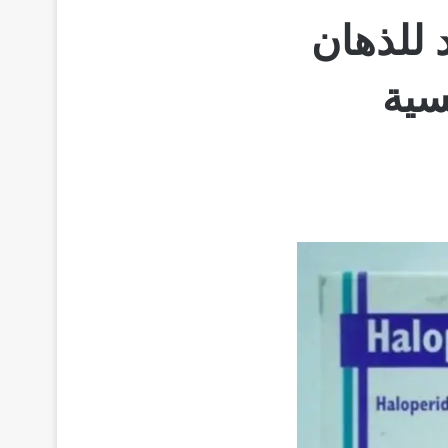
Haloperido مضاد للذهان
سية