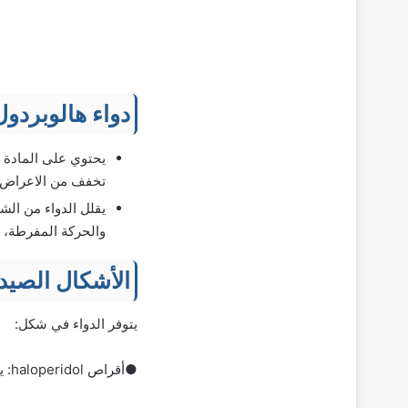
دواء هالوبردو
تخفف من الاعراض ال
يقلل الدواء من الشع
والحركة المفرطة، ال
الأشكال الصيدل
يتوفر‌ ‌الدواء‌ ‌في‌ ‌شكل:‌ ‌
●أقراص haloperidol‌:‌ ‌يحتوي‌ ‌كل‌ ‌قرص‌ ‌على‌ (0.5، 1، 2، 5، 10، أو 20)‌ ‌مجم‌ ‌من‌ ‌المادة‌ ‌الفعالة‌ هالوبيريدول.‌ ‌