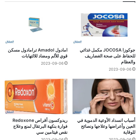
جوكوزا JOCOSA مكمل غذائي
امادول Amadol ترامادول مسكن
للحفاظ على صحة الغضاريف
قوي للألم ومضاد للالتهابات
والعظام
2023-09-06
2023-09-06
أسباب انسداد الأوعية الدموية في
ريدوكسون أقراص Redoxone
العين وأعراضها وعلاجها ونصائح
فوارة بنكهة البرتقال لمنع وعلاج
للوقاية
نقص فيتامين سي
2023-09-06
2023-09-06