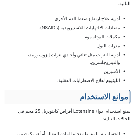
التالية:
أدوية علاج ارتفاع ضغط الدم الأخرى.
مضادات الالتهابات اللاستيرويدية (NSAIDs).
مكملات البوتاسيوم.
مدرات البول.
أدوية النترات مثل ثنائي وأحادي نترات إيزوسوربيد،
والنيتروجلسرين.
الأسبرين.
الليثيوم لعلاج الاضطرابات العقلية.
موانع الاستخدام
يمنع استخدام دواء Lotensine أقراص كابتوبريل 25 مجم في
الحالات التالية:
الحساسية المفرطة تجاه المادة الفعالة أو أي مكون من