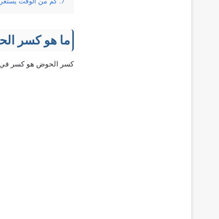
كم من الوقت يستغر
ما هو كسر ال
كسر الحوض هو كسر في أ