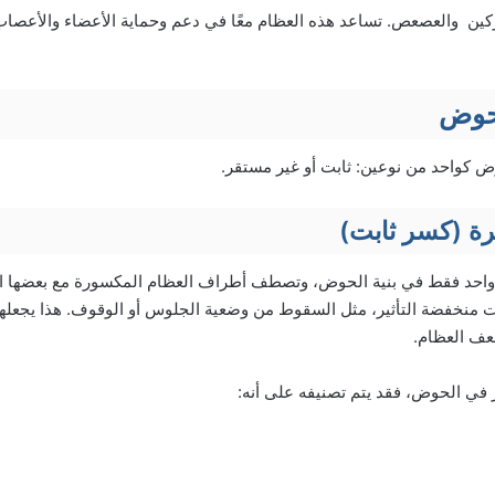
ن والعصعص. تساعد هذه العظام معًا في دعم وحماية الأعضاء والأعصاب
لحوض
كواحد من نوعين: ثابت أو غير مستقر.
ة (كسر ثابت)
 واحد فقط في بنية الحوض، وتصطف أطراف العظام المكسورة مع بعضها ا
ت منخفضة التأثير، مثل السقوط من وضعية الجلوس أو الوقوف. هذا يجعلها أ
عف العظام.
في الحوض، فقد يتم تصنيفه على أنه: