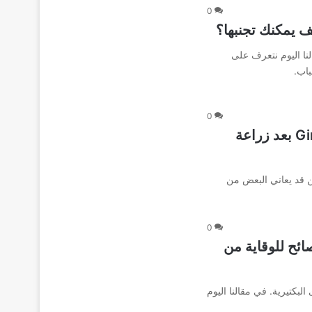
0
ف يمكنك تجنبها؟
نا اليوم نتعرف على
باب.
0
لماذا يعاني البعض من التهاب اللثة Gingivitis بعد زراعة
ن قد يعاني البعض من
0
لاج التهاب اللثة Gingivitis ونصائح للوقاية من
لبكتيرية. في مقالنا اليوم