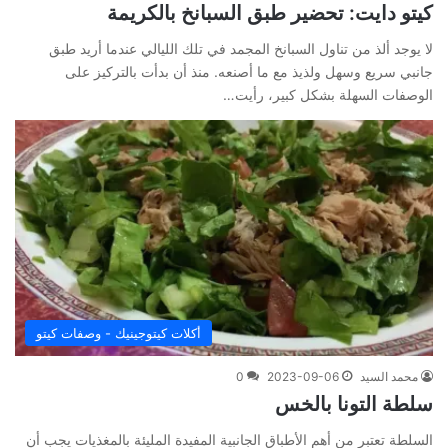
كيتو دايت: تحضير طبق السبانخ بالكريمة
لا يوجد ألذ من تناول السبانخ المجمد في تلك الليالي عندما أريد طبق
جانبي سريع وسهل ولذيذ مع ما أصنعه. منذ أن بدأت بالتركيز على
الوصفات السهلة بشكل كبير، رأيت…
أكلات كيتوجينيك - وصفات كيتو
محمد السيد
2023-09-06
0
سلطة التونا بالخس
السلطة تعتبر من أهم الأطباق الجانبية المفيدة المليئة بالمغذيات يجب أن