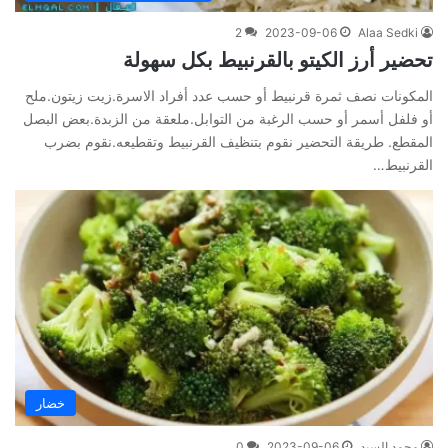
2
2023-09-06
Alaa Sedki
تحضير أرز الكيتو بالقرنبيط بكل سهولة
المكونات نصف ثمرة قرنبيط أو حسب عدد أفراد الاسرة.زيت زيتون.ملح
أو فلفل أسمر أو حسب الرغبة من التوابل.ملعقة من الزبدة.بعض البصل
المقطع. طريقة التحضير نقوم بتنظيف القرنبيط وتقطيعه.نقوم بضرب
القرنبيط…
خضار
محمد السيد
2023-09-06
0