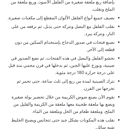
بإضافة ربع ملعقة صغيرة من الفلفل الأسود، وربع ملعقة من
الملح ونقلب.
نضيف جميع أنواع الفلفل الألوان المقطع إلى مكعبات صغيرة.
نقلب الفلفل مع البصل ونتركه حتى يذبل، ثم نرفعه من على
النار، ونتركه يبرد.
نصنع فتحات في صدور الدجاج بإستخدام السكين من دون
قطعه إلى الآخر.
نحشو الفلفل والبصل في هذه الفتحات، ثم نضع الصدور في
صينية، ونوزع عليها الجبن، ثم ندخلها في فرن محمي منذ قبل
على درجة حرارة 180 درجة مئوية.
نترك الصينية لمدة من ربع إلى ثلث ساعة، حتى تحمر ثم
نخرجها من الفرن.
نقوم الآن بصنع صوص الكريمة من خلال تحضير بولة صغيرة
ونضع بها ملعقة طحينة معها ملعقة من الكريمة والقليل من
الملح، وملعقة طعام من الخل وملعقة من الماء.
نقلب هذه المكونات بشكل جيد حتى تتجانس ويصبح الخليط
شبه سائل.