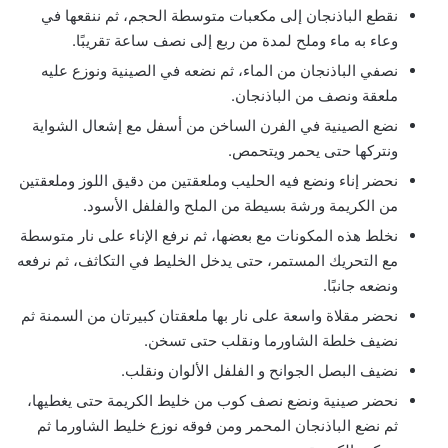
نقطع الباذنجان إلى مكعبات متوسطة الحجم، ثم ننقعها في
وعاء به ماء وملح لمدة من ربع إلى نصف ساعة تقريبًا.
نصفي الباذنجان من الماء، ثم نضعه في الصينية ونوزع عليه
ملعقة ونصف من الباذنجان.
نضع الصينية في الفرن الساخن من أسفل مع إشعال الشواية
ونتركها حتى يحمر ويتحمص.
نحضر إناء ونضع فيه الحليب وملعقتين من دقيق اللوز وملعقتين
من الكريمة ورشة بسيطة من الملح والفلفل الأسود.
نخلط هذه المكونات مع بعضها، ثم نرفع الإناء على نار متوسطة
مع التحريك المستمر، حتى يدخل الخليط في التكاثف، ثم نرفعه
ونضعه جانبًا.
نحضر مقلاة واسعة على نار بها ملعقتان كبيرتان من السمنة ثم
نضيف خلطة الشاورما ونقلب حتى تسخن.
نضيف البصل الجوانح و الفلفل الألوان ونقلب.
نحضر صينية ونضع نصف كوب من خليط الكريمة حتى يغطيها،
ثم نضع الباذنجان المحمر ومن فوقه نوزع خليط الشاورما ثم