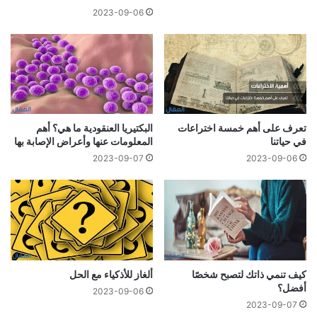
2023-09-06
تعرف على أهم خمسة اختراعات
البكتيريا العنقودية ما هي؟ أهم
في حياتنا
المعلومات عنها وأعراض الإصابة بها
2023-09-07
2023-09-06
كيف تنمي ذاتك لتصبح شخصًا
ألغاز للأذكياء مع الحل
أفضل؟
2023-09-06
2023-09-07