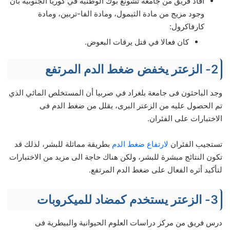
أفاد فريق من جامعة تشونغ بوك الوطنية في كوريا الجنوبية بأن
وجود مزيج من مادة الثيمول، ومادة الفا-تربين، ومادة
كارفاكرول:
كان فعالا في قتل يرقات البعوض.
2- الزعتر يخفض ضغط الدم المرتفع
وجد الباحثون فى جامعة بلغراد في صربيا أن المستخلص المائي الذي
تم الحصول عليه من الزعتر البرى، يقلل من ضغط الدم فى
الاختبارات على الفئران.
تستجيب الفئران
لارتفاع ضغط الدم
بطريقة مماثلة للبشر، لذلك قد
تكون النتائج مبشرة للبشر، ولكن هناك حاجة الى مزيد من الاختبارات
لتأكيد أثره الفعال على ضغط الدم المرتفع.
3- الزعتر يستخدم كمضاد للميكروبات
درس فريق من مركز دراسات العلوم الحيوانية والبيطرية فى