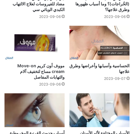
(الخُراجات)؟ وما أسباب ظهورها
مضاد للفيروسات لعلاج الالتهاب
وطرق علاجها؟
الكبدي الوبائي سي
2023-09-06
2023-09-06
الحساسية وأسبابها وأعراضها وطرق
مووف أون كريم Move-on
علاجها
cream مساج لتخفيف آلام
والتهابات المفاصل
2023-09-07
2023-09-06
الأسباب المختلفة لألم الأسنان
أسباب حدوث القرنية المخروطية