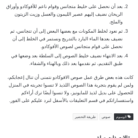
بعد أن نحصل على خليط متجانس وقوام ناعم للأفوكادو وأوراق
الريحان نضيف إليهم عصير الليمون والعسل وزيت الزيتون
والملح.
ثم نعود لخلط المكونات مع بعضها البعض إلى أن تتجانس، ثم
نضيف بعدها الماء البارد بالتدريج ونستمر في الخلط إلى أن
نحصل على قوام متجانس لصوص الأفوكادو.
بعد الانتهاء نضيف خليط الصوص إلى السلطة بعد وضعها في
طبق التقديم، ثم نقدمها بعد ذلك وبالهناء والشفاء.
كانت هذه بعض طرق عمل صوص الافوكادو نتمنى أن تنال إعجابكم،
ولمن لم يقوم بتجربة هذا الصوص اللذيذ لا تنسوا تجربته في المنزل
للحصول على بديل لذيذ للمايونيز، ولا تنسوا أيضًا ترك أراءكم
واستفساراتكم في قسم التعليقات بالأسفل لنرد عليكم على الفور.
الوسوم
صوص
طريقة التحضير
مقالات ذات صلة