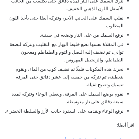
نترك السمك على النار لمدة دقائق حتى يكتسب من الجانب
الأسفل اللون الذهبي الخفيف.
نقلب السمك على الجانب الآخر، ونتركه أيضًا حتى يأخذ اللون
المطلوب.
نرفع السمك من على النار ونضعه في صينية.
في المقلاة نفسها نضع خليط البهار مع التقليب ونتركه لبضعة
ثواني، ثم نضيف إليه البصل والثوم والطماطم ومعجون
الطماطم، والزنجبيل المهروس.
نحرك هذه المكونات قليلًا ثم نضيف كوب من الماء، ونقوم
بتغطيته، ثم نتركه من خمسة إلى عشر دقائق حتى المرقة
تتسبك وتصبح ثقيلة.
نقوم بوضع السمك على المرقة، ونغطي الوعاء ونتركه لمدة
سبعة دقائق على نار متوسطة.
نرفع الوعاء ونقدمه على السفرة جانب الأرز والسلطة الخضراء.
اقرأ أيضًا: