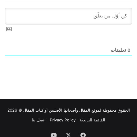
0
تعليقات
الحقوق محفوظة لموقع
المقال
وأصحابها الأصليين أو كتاب المقال © 2026
القائمة البريدية
Privacy Policy
اتصل بنا
فيسبوك
‫X
‫YouTube