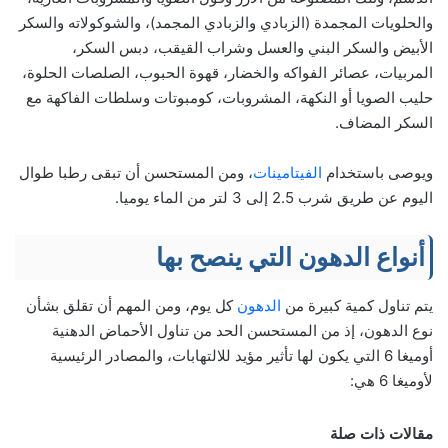
والحلويات المجمدة (الزبادي والزبادي المجمد)، والشوكولاته والسكر
الأبيض والسكر البني والعسل وشراب القيقب، دبس السكر،
المربيات، عصائر الفواكه والخضار، قهوة الحبوب، الصلصات الحلوة،
حليب الصويا أو النكهة، المشروبات، كومبوتات وسلطات الفاكهة مع
السكر المضاف.
ويوصى باستخدام
الفيتامينات
، ومن المستحسن أن تبقى رطبا طوال
اليوم عن طريق شرب 2.5 إلى 3 لتر من الماء يوميا.
أنواع الدهون التي ينصح بها
يتم تناول كمية كبيرة من
الدهون
كل يوم، ومن المهم أن تقلق بشأن
نوع الدهون، إذ من المستحسن الحد من تناول الأحماض الدهنية
أوميغا 6 التي يكون لها تأثير مؤيد للالتهابات، والمصادر الرئيسية
لأوميغا 6 هي:
مقالات ذات صلة