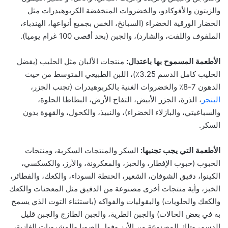
والزيتون والأفوكادو، والخضروات المنخفضة الكربوهيدرات مثل
الخضار الورقية الخضراء (السبانخ، الخس بجميع أنواعها، الهندباء،
الملفوف واللفت، والشارد)، والجبن (بحد أقصى 100 غرام يوميا).
الأطعمة المسموح بها باعتدال:
منتجات الألبان مثل الحليب (يفضل
الحليب كامل الدسم 3.25٪)، اللبن الطبيعي المتوسط من حيث
الدهون 7-8٪ والخضروات الغنية بالكربوهيدرات (تجنب الجزر،
البنجر
، الذرة، الجزر الأبيض، التفاح الأرض، البطاطا الحلوة،
والسباغيتي، والبازلاء الخضراء)، والنبيذ، والكحول، والقهوة بدون
السكر.
الأطعمة التي يجب تجنبها:
السكر والمنتجات السكرية، ومنتجات
الحبوب (حبوب الإفطار، والخبز، والمعكرونة، والأرز، والكسكسي،
الكينوا، دقيق الشوفان، الشعير، الحنطة السوداء، والكعك، والفطائر،
الخبز، وأية منتجات أخرى مصنوعة من الدقيق مثل المعجنات والكعك
والكعك والحلويات) والبقوليات والفواكه (باستثناء التوت الذي يسمح
به في بعض الحالات) والجبن الطرية، والجبن الطازج والجبن قليل
الدسم، وتلك المصنوعة من الأرز وفول الصويا والمشروبات الغازية،