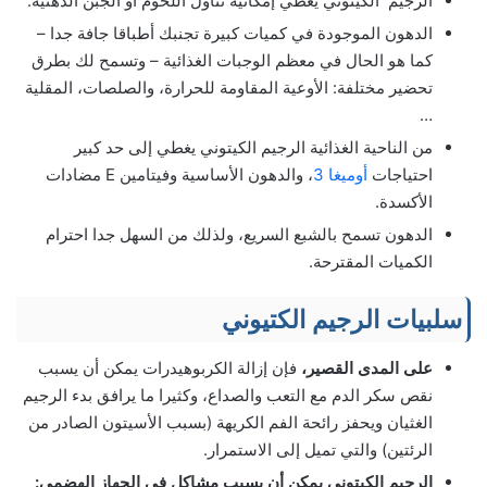
الرجيم الكيتوني يعطي إمكانية تناول اللحوم أو الجبن الدهنية.
الدهون الموجودة في كميات كبيرة تجنبك أطباقا جافة جدا –
كما هو الحال في معظم الوجبات الغذائية – وتسمح لك بطرق
تحضير مختلفة: الأوعية المقاومة للحرارة، والصلصات، المقلية
…
من الناحية الغذائية الرجيم الكيتوني يغطي إلى حد كبير
احتياجات
أوميغا 3
، والدهون الأساسية وفيتامين E مضادات
الأكسدة.
الدهون تسمح بالشبع السريع، ولذلك من السهل جدا احترام
الكميات المقترحة.
سلبيات الرجيم الكتيوني
على المدى القصير،
فإن إزالة الكربوهيدرات يمكن أن يسبب
نقص سكر الدم مع التعب والصداع، وكثيرا ما يرافق بدء الرجيم
الغثيان ويحفز رائحة الفم الكريهة (بسبب الأسيتون الصادر من
الرئتين) والتي تميل إلى الاستمرار.
الرجيم الكيتوني يمكن أن يسبب مشاكل في الجهاز الهضمي: