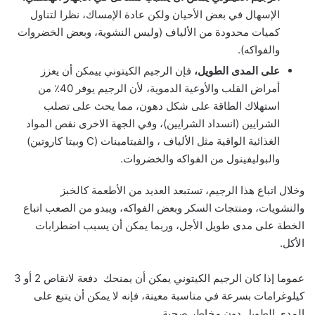
الإسهال في بعض الأحيان ولكن عادة الإمساك، نظرا لتناول
كميات محدودة من الألياف (وليس النشوية، وبعض الخضروات
والفواكه).
على المدى الطويل،
فإن الرجيم الكيتوني ييمكن أن يعزز
أمراض القلب والأوعية الدموية، لأن الرجيم يوفر 40٪ من
استهلاك الطاقة على شكل دهون، مما يحث على تصلب
الشرايين (انسداد الشرايين)، وفي الجهة الاخرى نقص المواد
الغذائية الواقية مثل الألياف ، والفيتامينات (C وبيتا كاروتين)
والبوليفينول من الفواكه والخضروات.
وخلال اتباع هذا الرجيم، تستبعد العديد من الأطعمة كالخبز
والنشويات، ومنتجات السكر وبعض الفواكه، ويبدو من الصعب اتباع
الخطة على مدى طويل الأجل، وربما يمكن أن يسبب اضطرابات
الأكل.
عموما إذا كان الرجيم الكيتوني يمكن أن يمنحك دفعة لانقاص 2 أو 3
كيلوغرامات بسرعة في مناسبة معينة، فإنه لا يمكن أن يتبع على
المدى الطويل دون مخاطر صحية.