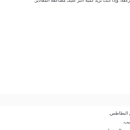
غفة، وإذا كنت تريد كمية أكبر عليك مضاعفة المقادير.
 البطاطس.
يب.