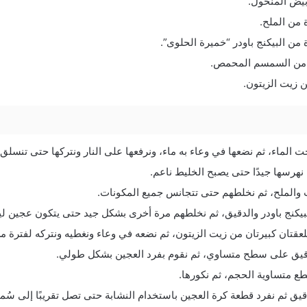
بيض المنخول.
 من الملح.
من البيكنج باودر “خميرة الحلوى”.
ة من السمسم المحمص.
ن زيت الزيتون.
لماء، ثم نضعها في وعاء به ماء، ونرفعها على النار ونتركها حتى تنسلق.
هرسها جيدًا حتى يصبح الخليط ناعم.
 والملح، ثم نخلطهم حتى تتجانس جميع المكونات.
كنج باودر والدقيق، ثم نخلطهم مرة أخرى بشكل جيد حتى يتكون عجين ل
عقتان كبيرتان من زيت الزيتون، ثم نضعه في وعاء ونغطيه ونتركه لفترة 
دقيق على سطح متساوي، ثم نقوم بفرد العجين بشكل طولي.
ع متساوية الحجم، ثم نكورها.
ق ثم نفرد قطعة كرة العجين باستخدام النشابة حتى تصل تقريبًا إلى سُمك 1 س