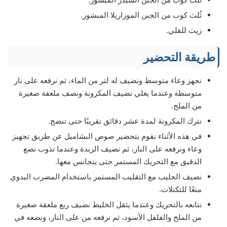
ثُلث كوب من الجبن الموزاريلا المبشور.
زيت للقلي.
طريقة التحضير
نجهز وعاء متوسط ونضيف له لتر من الماء، ثم نرفعه على نار
متوسطة وعندما يغلي نضيف المكرونة ونصف ملعقة صغيرة
من الملح.
نترك المكرونة لمدة عشر دقائق تقريبًا حتى تنضج.
في هذه الأثناء نقوم بتحضير صوص البشاميل عن طريق تجهيز
وعاء ونرفعه على النار، ثم نضيف الزبدة وعندما تذوب نضع
الدقيق مع التحريك المستمر حتى يتجانس معها.
نضيف الحليب مع التقليب المستمر باستخدام المضرب اليدوي
منعًا للتكتلات.
نتابعه بالتحريك وعندما يثقل الخليط نضيف ربع ملعقة صغيرة
من الملح والفلفل الأسود، ثم نرفعه من على النار، ونضعه في