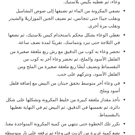
وعاء، ثم نغطيه بكيس بلاستيك.
نصفي المكرونة من الماء ثم نضيفها إلى صوص البشاميل
ونقلب جيدًا حتى تتجانس، ثم نضيف الجبن الموزاريلا والشيدر
ونقلب مرة أخرى.
نغطي الوعاء بشكل محكم باستخدام كيس بلاستيك، ثم نضعها
في الثلاجة حتى تبرد وتتماسك، تقريبًا لمدة نصف ساعة.
نحضر وعاء به كوب من الدقيق مع رش ربع ملعقة صغيرة من
الفلفل الأسود والملح، ثم نحضر وعاء آخر به كوب من
البقسماط ونضيف أيضًا ربع ملعقة صغيرة من الملح ومن
الفلفل الأسود، ونتركهم على جنب.
في وعاء آخر متوسط نخفق حبتان من البيض مع إضافة فلفل
أسود وملح.
نأخذ مقدار ملعقة كبيرة من خليط المكرونة ونشكلها على شكل
دائرة، ثم نغمسها في الدقيق، ثم البيض ثم في النهاية نغطيها
بالبقسماط.
نكرر تلك الخطوة حتى ننتهي من كمية المكرونة المتواجدة معنا.
نضع كمية غزيرة من الزيت في وعاء ثم نرفعه على نار متوسطة