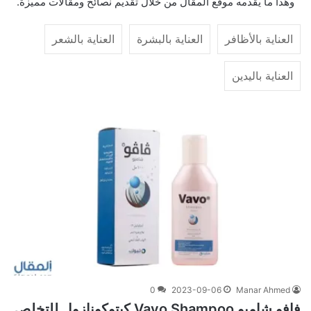
وهذا ما يقدمه موقع المقال من خلال تقديم نصائح ومقالات مميزة.
العناية بالأظافر
العناية بالبشرة
العناية بالشعر
العناية باليدين
0
2023-09-06
Manar Ahmed
فافو شامبو Vavo Shampoo كيتوكونازول للتخلص