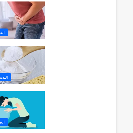
الط
التدبي
الط