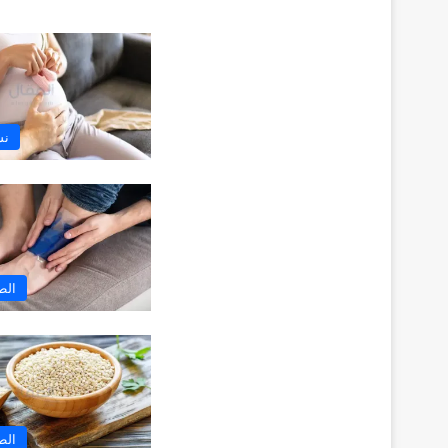
نس
الط
الط