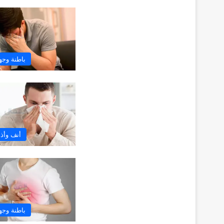
باطنة وج
أنف وأذ
باطنة وج