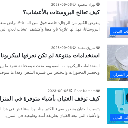
نوران محمود
2023-09-06
كيف تعالج البروستات بالأعشاب؟
يتعرض الكثير من الرجال-خاصة فو
البروستاتا، فهل لها علاج؟ تابع معنا واكتشف اعشاب لعلاج البرو
ب البديل
شروق محمد
2023-09-06
استخدامات متنوعة لم تكن تعرفها لبيكربونا
استخدامات البيكربونات الصوديوم متعددة ومختلفة تتنوع ما بي
وتحضير المخبوزات والتخلص من قشرة الشعر، وهذا ما سوف 
ر المنزلي
2023-09-06
Rose Kareem
كيف توقف الغثيان بأشياء متوفرة في المنز
يتسبب الغثيان بشعور سيء للكثير منا، لهذا سنناقش في هذا ا
والأشياء التي تبعد الغثيان بطريقة أمنة وطبيعية في المنزل.
ب البديل