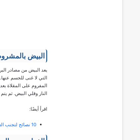
البيض بالمشروم
يعد البيض من مصادر البرو
التي لا غنى للجسم عنها.
المفروم على المقلاة بعد
النار وقلي البيض. ثم يت
اقرأ أيضًا:
10 نصائح لتجنب العطش في رمضان: أكلات ومشروبات تمنع العطش