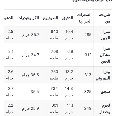
شريحة
السعرات
الدقيق
الصوديوم
الكربوهيدرات
الدهون
من
الحرارية
بيتزا
10.4
640
2.5
285
35.7 جرام
الجبن
جرام
ملجم
جرام
بيتزا
2.1
708
6.9
مشكل
312
34.7 جرام
جرام
ملجم
جرام
الجبن
بيتزا
13.2
760
2.6
313
35.5 جرام
البيبروني
جرام
ملجم
جرام
2.7
734
14.3
سجق
325
35.5
جرام
ملجم
جرام
لحوم
11.1
601
2.2
249
25.9 جرام
وخضار
جرام
ملجم
جرام