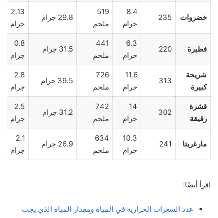
2.13
519
8.4
خضروات
235
29.8 جرام
جرام
ملجم
جرام
0.8
441
6.3
فطيرة
220
31.5 جرام
جرام
ملجم
جرام
شريحة
11.6
726
2.8
313
39.5 جرام
كبيرة
جرام
ملجم
جرام
قشرة
14
742
2.5
302
31.2 جرام
رقيقة
جرام
ملجم
جرام
2.1
634
10.3
مارغريتا
241
26.9 جرام
جرام
ملجم
جرام
اقرأ أيضًا:
عدد السعرات الحرارية في المياه ومقدار المياه الذي يجب