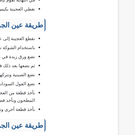
نغطي العجينة بكيس 
طريقة عين الجم
نقطع العجينة إلى ع
باستخدام الشوكة نض
نضع ورق زبدة في صي
ثم نضعها بعد ذلك في ال
نضع الصينية ونتركه
نضع الفول السوداني
نأخذ قطعة من العج
المطحون ونأخذ قطع
نأخذ قطعة أخرى ون
طريقة عين الجم