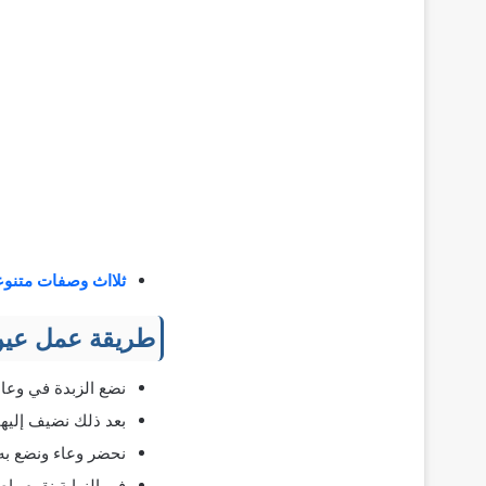
ثلااث وصفات متنوع
طريقة عمل عين
نضع الزبدة في وعاء
بعد ذلك نضيف إليها
نحضر وعاء ونضع به 
في النهاية نقوم بإض