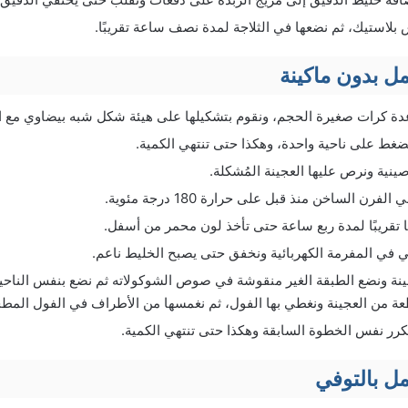
بلاستيك، ثم نضعها في الثلاجة لمدة نصف ساعة تقريبًا.
ل بدون ماكينة
دة كرات صغيرة الحجم، ونقوم بتشكيلها على هيئة شكل شبه بيضاوي مع الض
غط على ناحية واحدة، وهكذا حتى تنتهي الكمية.
نية ونرص عليها العجينة المُشكلة.
فرن الساخن منذ قبل على حرارة 180 درجة مئوية.
ا تقريبًا لمدة ربع ساعة حتى تأخذ لون محمر من أسفل.
 في المفرمة الكهربائية ونخفق حتى يصبح الخليط ناعم.
ينة ونضع الطبقة الغير منقوشة في صوص الشوكولاته ثم نضع بنفس الناحي
ة من العجينة ونغطي بها الفول، ثم نغمسها من الأطراف في الفول المط
كرر نفس الخطوة السابقة وهكذا حتى تنتهي الكمية.
ل بالتوفي