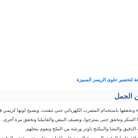
ة لتحضير حلوى الريسز المميزة
 الجمل
 ونخفقها باستخدام المضرب الكهربائي حتى تتفتت، ويصبح لونها كريمي فا
 السكر ونخفق حتى يمتزجوا، ونضيف البيض والفانيليا ونخفق مرة أخرى.
الدقيق والنشا والبيكنج باودر ورشة من الملح ونقوم بنخلهم.
افة خليط الدقيق إلى مزيج الزبدة على دُفعات ونقلب حتى يختفي الدقيق نها