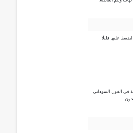
غط عليها قليلًا.
ة في الفول السوداني
حون.