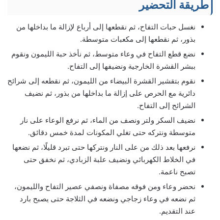
طريقة التحضير
نغسل حبات التفاح، ثم نقطعها إلى أرباع لإزالة ما بداخلها من
بذور، ثم نقطعها إلى مكعبات متوسطة.
نضع قطع التفاح في وعاء متوسط، ثم نأخذ حبة الليمون ونقوم
ببشر القشرة الخارجية ونضيفها إلى التفاح.
نقوم بتقشير القشرة البيضاء من الليمون، ثم نقطعه إلى شرائح
دائرية مع الحرص على إزالة ما بداخلها من بذور، ثم نضيف
الشرائح إلى التفاح.
نضيف السكر ولتر ونصف من الماء، ثم نرفع الوعاء على نار
متوسطة ونتركه حتى تغلي المكونات لمدة خمس دقائق.
نرفعها بعد ذلك من على النار ونتركها حتى تبرد قليلًا، ثم نضعها
في الخلاط الكهربائي ونضيف علبة الزبادي، ثم نخفق حتى
تصبح ناعمة.
نحضر وعاء ومن فوقه مصفاة ونصفي عصير التفاح والليمون،
ثم نضعه في وعاء زجاجي ونضعه في الثلاجة حتى يصبح بارد
عند التقديم.