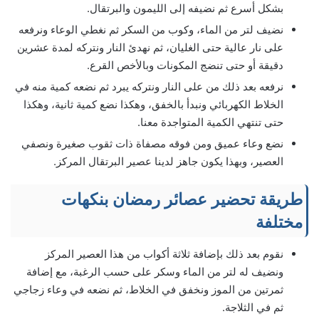
بشكل أسرع ثم نضيفه إلى الليمون والبرتقال.
نضيف لتر من الماء، وكوب من السكر ثم نغطي الوعاء ونرفعه
على نار عالية حتى الغليان، ثم نهدئ النار ونتركه لمدة عشرين
دقيقة أو حتى تنضج المكونات وبالأخص القرع.
نرفعه بعد ذلك من على النار ونتركه يبرد ثم نضعه كمية منه في
الخلاط الكهربائي ونبدأ بالخفق، وهكذا نضع كمية ثانية، وهكذا
حتى تنتهي الكمية المتواجدة معنا.
نضع وعاء عميق ومن فوقه مصفاة ذات ثقوب صغيرة ونصفي
العصير، وبهذا يكون جاهز لدينا عصير البرتقال المركز.
طريقة تحضير عصائر رمضان بنكهات
مختلفة
نقوم بعد ذلك بإضافة ثلاثة أكواب من هذا العصير المركز
ونضيف له لتر من الماء وسكر على حسب الرغبة، مع إضافة
ثمرتين من الموز ونخفق في الخلاط، ثم نضعه في وعاء زجاجي
ثم في الثلاجة.