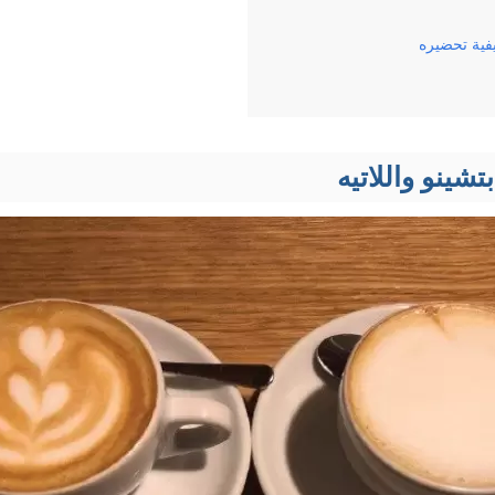
فية تحضيره
تشینو واللاتیه