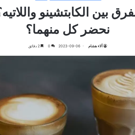
فرق بین الكابتشینو واللاتی
نحضر كل منهما؟
آلاء هشام
2023-09-06
0
2 دقائق